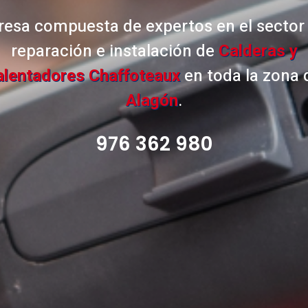
esa compuesta de expertos en el sector 
reparación e instalación de
Calderas y
alentadores Chaffoteaux
en toda la zona 
Alagón
.
976 362 980