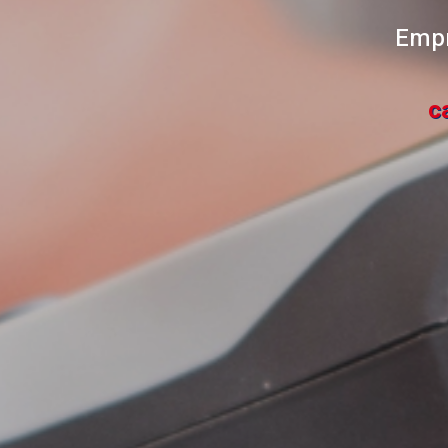
Empr
c