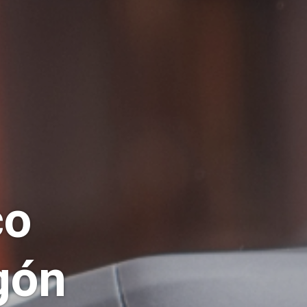
co
gón