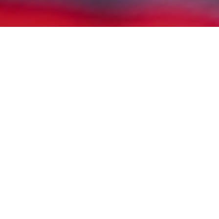
Marcas que reparamos
SERVICIO TÉCNICO CHAFFOTEAUX
PEDROLA
SERVICIO TÉCNICO INMEDIATO:
976 362 980
En nuestro
Servicio Técnico Pedrola
estamos